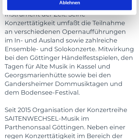
Ablehnen
der Klassik und Frühromantik auf einem
Instrument der Zeit. Seine
Konzerttätigkeit umfaßt die Teilnahme
an verschiedenen Opernaufführungen
im In- und Ausland sowie zahlreiche
Ensemble- und Solokonzerte. Mitwirkung
bei den Göttinger Händelfestspielen, den
Tagen für Alte Musik in Kassel und
Georgsmarienhütte sowie bei den
Gandersheimer Dommusiktagen und
dem Bodensee-Festival.
Seit 2015 Organisation der Konzertreihe
SAITENWECHSEL-Musik im
Parthenonsaal Göttingen. Neben einer
regen Konzerttätigkeit im Bereich der