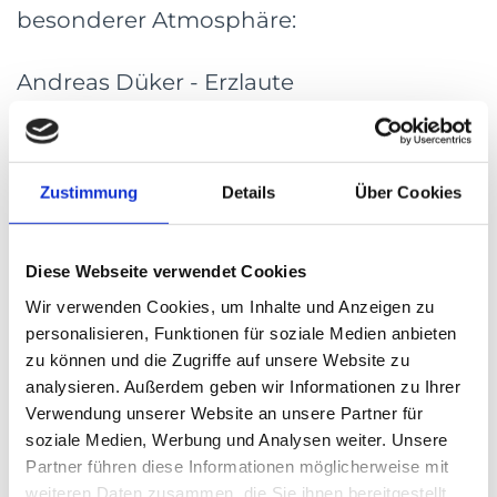
besonderer Atmosphäre:
Andreas Düker - Erzlaute
Die Erzlaute ist eine 14-saitige Baßlaute,
die im 16. Jahrhundert in Italien
Zustimmung
Details
Über Cookies
entwickelt wurde. Sie besitzt einen
extrem verlängerten Hals für die
freischwingende Basssaiten. Sie war vom
Diese Webseite verwendet Cookies
frühen 17. Jahrhundert bis Ende des 18.
Wir verwenden Cookies, um Inhalte und Anzeigen zu
Jahrhunderts in Gebrauch. Das auch
personalisieren, Funktionen für soziale Medien anbieten
„modernere“ Musik auf diesem
zu können und die Zugriffe auf unsere Website zu
analysieren. Außerdem geben wir Informationen zu Ihrer
Instrument möglich ist, zeigt der
Verwendung unserer Website an unsere Partner für
Göttinger Lautenist Andreas Düker mit
soziale Medien, Werbung und Analysen weiter. Unsere
seinem aktuellen Programm. Werke des
Partner führen diese Informationen möglicherweise mit
Früh- und Hochbarock werden mit
weiteren Daten zusammen, die Sie ihnen bereitgestellt