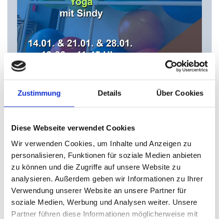
Zustimmung
Details
Über Cookies
21/12/2023
Diese Webseite verwendet Cookies
UNSERE KURS-SPECIALS IM
JANUAR
Wir verwenden Cookies, um Inhalte und Anzeigen zu
personalisieren, Funktionen für soziale Medien anbieten
zu können und die Zugriffe auf unsere Website zu
Gute Vorsätze gleich umsetzten! Das
analysieren. Außerdem geben wir Informationen zu Ihrer
neue Jahr startet mit Kurs-Specials für
Verwendung unserer Website an unsere Partner für
Yoga, Indoor Cycling und Zumba(R).
soziale Medien, Werbung und Analysen weiter. Unsere
Partner führen diese Informationen möglicherweise mit
Für die Yoga Stunden hat Sindy