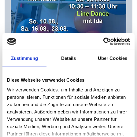
Zustimmung
Details
Über Cookies
28/07/2025
Diese Webseite verwendet Cookies
UNSERE KURS-SPECIALS IM
AUGUST 2025
Wir verwenden Cookies, um Inhalte und Anzeigen zu
personalisieren, Funktionen für soziale Medien anbieten
zu können und die Zugriffe auf unsere Website zu
Nici, Hauke, Melanie und Ida sind mit
analysieren. Außerdem geben wir Informationen zu Ihrer
ihren Kurs-Specials im August für euch
Verwendung unserer Website an unsere Partner für
da!
soziale Medien, Werbung und Analysen weiter. Unsere
Partner führen diese Informationen möglicherweise mit
Sichert euch ab dem 29.07., 09:00 Uhr