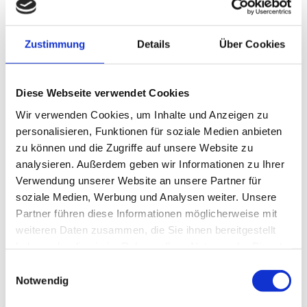
Nachdem in der letzten Woche die 1.
Herren der Eintracht Northeim eine
Zustimmung
Details
Über Cookies
Trainingseinheit bei uns absolviert hat,
waren jetzt die Spieler der U17 an der
Diese Webseite verwendet Cookies
Reihe.
Wir verwenden Cookies, um Inhalte und Anzeigen zu
personalisieren, Funktionen für soziale Medien anbieten
zu können und die Zugriffe auf unsere Website zu
Beim Indoor Cycling mit Nici durften die
analysieren. Außerdem geben wir Informationen zu Ihrer
Jungs ihre Ausdauer unter Beweis stellen
Verwendung unserer Website an unsere Partner für
und sich ordentlich auspowern.
soziale Medien, Werbung und Analysen weiter. Unsere
Lena sorgte beim Pilates mit ihren
Partner führen diese Informationen möglicherweise mit
Übungen für eine gute Balance aus
weiteren Daten zusammen, die Sie ihnen bereitgestellt
Kraftausdauer, Koordination und
haben oder die sie im Rahmen Ihrer Nutzung der Dienste
gesammelt haben.
Beweglichkeit.
Einwilligungsauswahl
Notwendig
Wir hoffen auch ihr hattet eine Menge
Spaß und wünschen euch viel Erfolg für