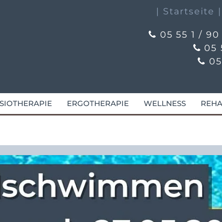
| Startseite
05 55 1 / 90

05 

05 

SIOTHERAPIE
ERGOTHERAPIE
WELLNESS
REHA