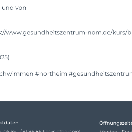
en und von
ttps://www.gesundheitszentrum-nom.de/kurs/
025)
schwimmen #northeim #gesundheitszentru
ktdaten
Öffnungszeit
n:
05 55 1 / 91 96 86 (Physiotherapie)
Montag - Freit