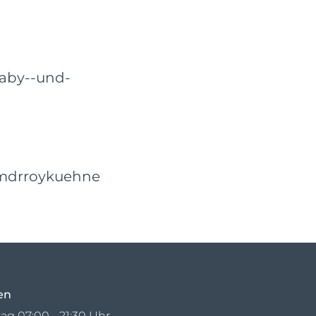
baby--und-
mdrroykuehne
en
ag 07:00 - 21:30 Uhr