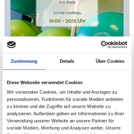
Zustimmung
Details
Über Cookies
05/08/2024
NEUER KURS
Diese Webseite verwendet Cookies
Wir verwenden Cookies, um Inhalte und Anzeigen zu
Yin Yoga mit Sindy Kausche 🧘‍♀️🧘
personalisieren, Funktionen für soziale Medien anbieten
zu können und die Zugriffe auf unsere Website zu
analysieren. Außerdem geben wir Informationen zu Ihrer
Ab dem 02.09.2024 immer montags von
Verwendung unserer Website an unsere Partner für
19:00 - 20:15 Uhr.
soziale Medien, Werbung und Analysen weiter. Unsere
Entdecke eine beruhigende Yogapraxis,