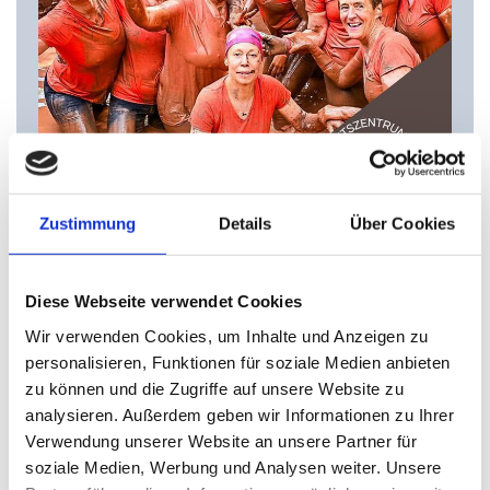
Zustimmung
Details
Über Cookies
01/09/2023
FRAUENPOWER,
Diese Webseite verwendet Cookies
SCHLAMMSCHLACHT &
Wir verwenden Cookies, um Inhalte und Anzeigen zu
GROSSER SPASS
personalisieren, Funktionen für soziale Medien anbieten
zu können und die Zugriffe auf unsere Website zu
Auch in diesem Jahr gingen wieder
analysieren. Außerdem geben wir Informationen zu Ihrer
einige unserer Mitarbeiterinnen vom
Verwendung unserer Website an unsere Partner für
Gesundheitszentrum Dr. Roy Kühne
soziale Medien, Werbung und Analysen weiter. Unsere